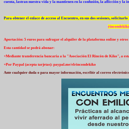
cuenta, lastran nuestra vida y la mantienen en la confusión, la aflicción y la 
Para obtener el enlace de acceso al Encuentro, en sus dos sesiones, solicitarlo
rincondeki
Aportación: 5 euros para sufragar el alquiler de la plataforma online y otros
Esta cantidad se podrá abonar:
+Mediante transferencia bancaria a la "Asociación El Rincón de Kiko", a e
+Por Paypal (acepta tarjetas): paypal.me/elrincondekiko
Ante cualquier duda o para mayor información, escribir al correo electrónic