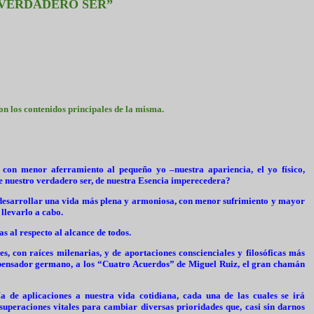
 VERDADERO SER”
 con los contenidos principales de la misma.
con menor aferramiento al pequeño yo –nuestra apariencia, el yo físico,
e nuestro verdadero ser, de nuestra Esencia imperecedera?
a desarrollar una vida más plena y armoniosa, con menor sufrimiento y mayor
llevarlo a cabo.
s al respecto al alcance de todos.
les, con raíces milenarias, y de aportaciones conscienciales y filosóficas más
al pensador germano, a los “Cuatro Acuerdos” de Miguel Ruiz, el gran chamán
a de aplicaciones a nuestra vida cotidiana, cada una de las cuales se irá
superaciones vitales para cambiar diversas prioridades que, casi sin darnos