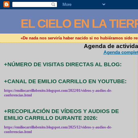
EL CIELO EN LA TIER
«De nada nos serviría haber nacido si no hubiéramos sido r
Agenda de activida
Agenda completa
+NÚMERO DE VISITAS DIRECTAS AL BLOG:
+CANAL DE EMILIO CARRILLO EN YOUTUBE:
https://emiliocarrillobenito.blogspot.com/2022/01/videos-y-audios-de-
conferencias.html
+RECOPILACIÓN DE VÍDEOS Y AUDIOS DE
EMILIO CARRILLO DURANTE 2026:
https://emiliocarrillobenito.blogspot.com/2025/12/videos-y-audios-de-
conferencias.html