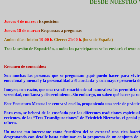
DESDE NUESTRO
Jueves 4 de marzo:
Exposición
Jueves 18 de marzo:
Respuestas a preguntas
Ambos días: Inicio:
19:00 h
. Cierre:
21:00 h
. (hora de España)
Tras la sesión de Exposición, a todos los participantes se les enviará el texto
Resumen de contenidos:
Son muchas las personas que se preguntan: ¿qué puedo hacer para vivir 
emocional y mental y la personalidad a él asociada- y con mayor presencia d
Intuyen, con razón, que una transformación de tal naturaleza les permitirí
serenidad, confianza y discernimiento. Sin embargo, no saben qué hacer para 
Este Encuentro Mensual se centrará en ello, proponiendo una serie de práctica
Para esto, se beberá de lo enseñado por las diferentes tradiciones espiritua
recientes, de las “Tres Transfiguraciones” de Friedrich Nietzsche, el geni
tolteca.
Un marco tan interesante como fructífero del se extraerá una rica baterí
desgranando con detalle hasta culminar en la propuesta de un conjunto de 