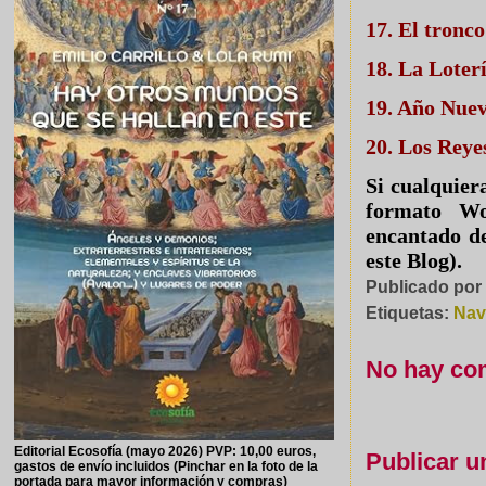
17. El tronc
18.
La Loter
19. Año Nue
20. Los Rey
Si cualquier
formato Wo
encantado de
este Blog).
Publicado po
Etiquetas:
Nav
No hay co
Editorial Ecosofía (mayo 2026) PVP: 10,00 euros,
Publicar u
gastos de envío incluidos (Pinchar en la foto de la
portada para mayor información y compras)