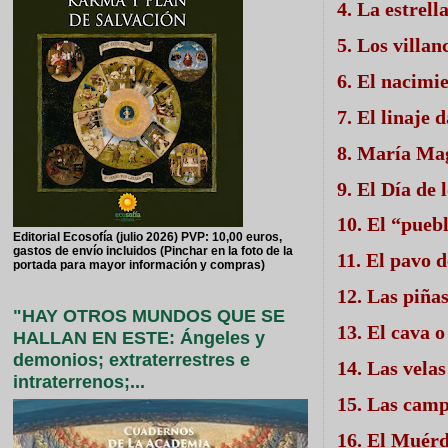
4. La estrell
5. Los villan
6. El nacimi
7. El linaje 
8. María Mag
9. El Día de
10. El “pueb
Editorial Ecosofía (julio 2026) PVP: 10,00 euros,
gastos de envío incluidos (Pinchar en la foto de la
11. El pavo 
portada para mayor información y compras)
12. Las piña
"HAY OTROS MUNDOS QUE SE
13. El cava
HALLAN EN ESTE: Ángeles y
demonios; extraterrestres e
14. Las vela
intraterrenos;...
15. Las cam
16. El Muér