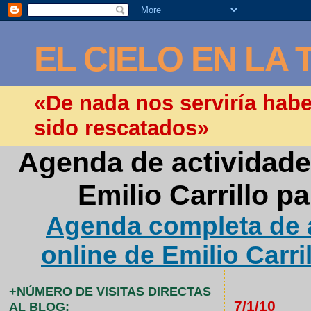
EL CIELO EN LA 
«De nada nos serviría hab
sido rescatados»
Agenda de actividade
Emilio Carrillo p
Agenda completa de a
online de Emilio Carri
+NÚMERO DE VISITAS DIRECTAS
7/1/10
AL BLOG: