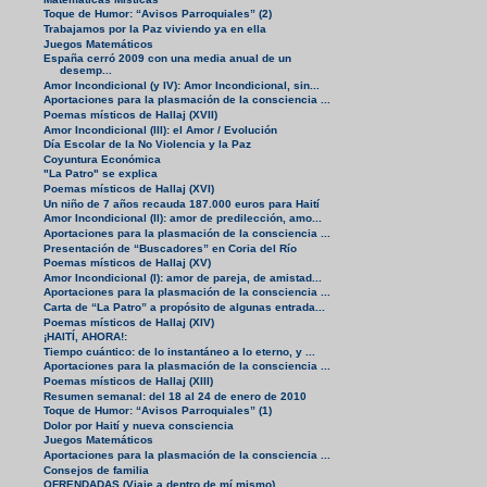
Toque de Humor: “Avisos Parroquiales” (2)
Trabajamos por la Paz viviendo ya en ella
Juegos Matemáticos
España cerró 2009 con una media anual de un
desemp...
Amor Incondicional (y IV): Amor Incondicional, sin...
Aportaciones para la plasmación de la consciencia ...
Poemas místicos de Hallaj (XVII)
Amor Incondicional (III): el Amor / Evolución
Día Escolar de la No Violencia y la Paz
Coyuntura Económica
"La Patro" se explica
Poemas místicos de Hallaj (XVI)
Un niño de 7 años recauda 187.000 euros para Haití
Amor Incondicional (II): amor de predilección, amo...
Aportaciones para la plasmación de la consciencia ...
Presentación de “Buscadores” en Coria del Río
Poemas místicos de Hallaj (XV)
Amor Incondicional (I): amor de pareja, de amistad...
Aportaciones para la plasmación de la consciencia ...
Carta de “La Patro” a propósito de algunas entrada...
Poemas místicos de Hallaj (XIV)
¡HAITÍ, AHORA!:
Tiempo cuántico: de lo instantáneo a lo eterno, y ...
Aportaciones para la plasmación de la consciencia ...
Poemas místicos de Hallaj (XIII)
Resumen semanal: del 18 al 24 de enero de 2010
Toque de Humor: “Avisos Parroquiales” (1)
Dolor por Haití y nueva consciencia
Juegos Matemáticos
Aportaciones para la plasmación de la consciencia ...
Consejos de familia
OFRENDADAS (Viaje a dentro de mí mismo)