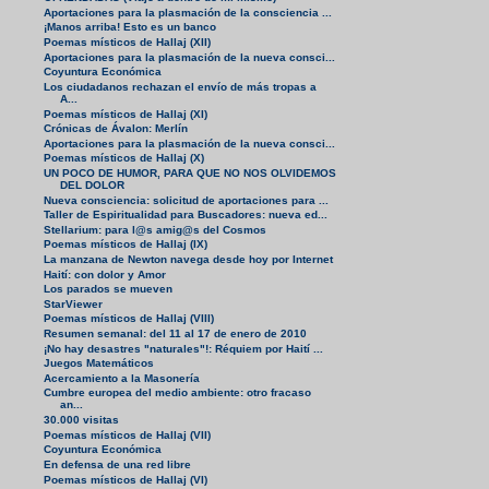
Aportaciones para la plasmación de la consciencia ...
¡Manos arriba! Esto es un banco
Poemas místicos de Hallaj (XII)
Aportaciones para la plasmación de la nueva consci...
Coyuntura Económica
Los ciudadanos rechazan el envío de más tropas a
A...
Poemas místicos de Hallaj (XI)
Crónicas de Ávalon: Merlín
Aportaciones para la plasmación de la nueva consci...
Poemas místicos de Hallaj (X)
UN POCO DE HUMOR, PARA QUE NO NOS OLVIDEMOS
DEL DOLOR
Nueva consciencia: solicitud de aportaciones para ...
Taller de Espiritualidad para Buscadores: nueva ed...
Stellarium: para l@s amig@s del Cosmos
Poemas místicos de Hallaj (IX)
La manzana de Newton navega desde hoy por Internet
Haití: con dolor y Amor
Los parados se mueven
StarViewer
Poemas místicos de Hallaj (VIII)
Resumen semanal: del 11 al 17 de enero de 2010
¡No hay desastres "naturales"!: Réquiem por Haití ...
Juegos Matemáticos
Acercamiento a la Masonería
Cumbre europea del medio ambiente: otro fracaso
an...
30.000 visitas
Poemas místicos de Hallaj (VII)
Coyuntura Económica
En defensa de una red libre
Poemas místicos de Hallaj (VI)