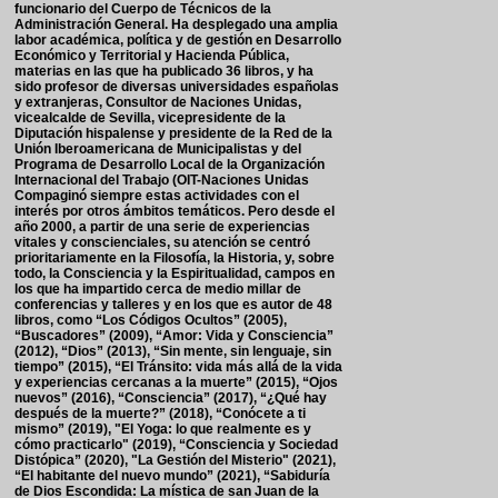
funcionario del Cuerpo de Técnicos de la
Administración General. Ha desplegado una amplia
labor académica, política y de gestión en Desarrollo
Económico y Territorial y Hacienda Pública,
materias en las que ha publicado 36 libros, y ha
sido profesor de diversas universidades españolas
y extranjeras, Consultor de Naciones Unidas,
vicealcalde de Sevilla, vicepresidente de la
Diputación hispalense y presidente de la Red de la
Unión Iberoamericana de Municipalistas y del
Programa de Desarrollo Local de la Organización
Internacional del Trabajo (OIT-Naciones Unidas
Compaginó siempre estas actividades con el
interés por otros ámbitos temáticos. Pero desde el
año 2000, a partir de una serie de experiencias
vitales y conscienciales, su atención se centró
prioritariamente en la Filosofía, la Historia, y, sobre
todo, la Consciencia y la Espiritualidad, campos en
los que ha impartido cerca de medio millar de
conferencias y talleres y en los que es autor de 48
libros, como “Los Códigos Ocultos” (2005),
“Buscadores” (2009), “Amor: Vida y Consciencia”
(2012), “Dios” (2013), “Sin mente, sin lenguaje, sin
tiempo” (2015), “El Tránsito: vida más allá de la vida
y experiencias cercanas a la muerte” (2015), “Ojos
nuevos” (2016), “Consciencia” (2017), “¿Qué hay
después de la muerte?” (2018), “Conócete a ti
mismo” (2019), "El Yoga: lo que realmente es y
cómo practicarlo" (2019), “Consciencia y Sociedad
Distópica” (2020), "La Gestión del Misterio" (2021),
“El habitante del nuevo mundo” (2021), “Sabiduría
de Dios Escondida: La mística de san Juan de la