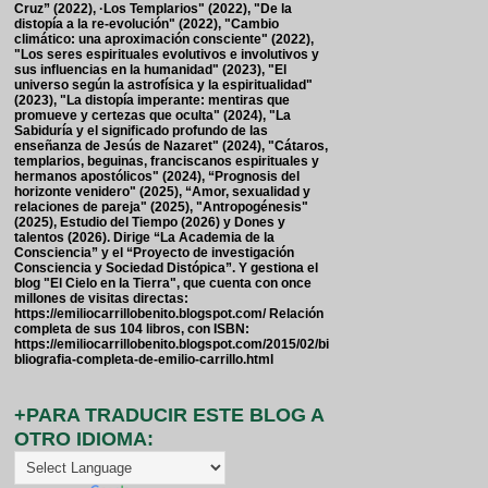
Cruz” (2022), ·Los Templarios" (2022), "De la
distopía a la re-evolución" (2022), "Cambio
climático: una aproximación consciente" (2022),
"Los seres espirituales evolutivos e involutivos y
sus influencias en la humanidad" (2023), "El
universo según la astrofísica y la espiritualidad"
(2023), "La distopía imperante: mentiras que
promueve y certezas que oculta" (2024), "La
Sabiduría y el significado profundo de las
enseñanza de Jesús de Nazaret" (2024), "Cátaros,
templarios, beguinas, franciscanos espirituales y
hermanos apostólicos" (2024), “Prognosis del
horizonte venidero" (2025), “Amor, sexualidad y
relaciones de pareja" (2025), "Antropogénesis"
(2025), Estudio del Tiempo (2026) y Dones y
talentos (2026). Dirige “La Academia de la
Consciencia” y el “Proyecto de investigación
Consciencia y Sociedad Distópica”. Y gestiona el
blog "El Cielo en la Tierra", que cuenta con once
millones de visitas directas:
https://emiliocarrillobenito.blogspot.com/ Relación
completa de sus 104 libros, con ISBN:
https://emiliocarrillobenito.blogspot.com/2015/02/bi
bliografia-completa-de-emilio-carrillo.html
+PARA TRADUCIR ESTE BLOG A
OTRO IDIOMA: