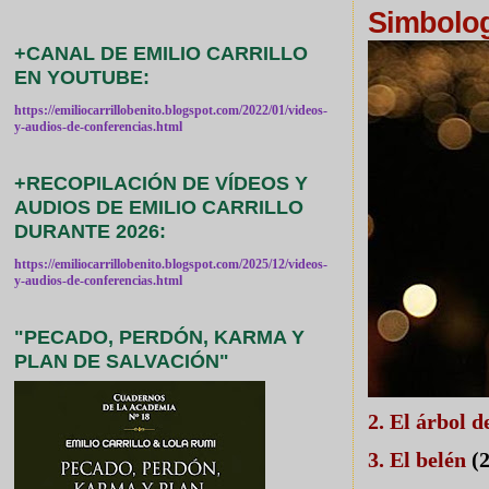
Simbolog
+CANAL DE EMILIO CARRILLO
EN YOUTUBE:
https://emiliocarrillobenito.blogspot.com/2022/01/videos-
y-audios-de-conferencias.html
+RECOPILACIÓN DE VÍDEOS Y
AUDIOS DE EMILIO CARRILLO
DURANTE 2026:
https://emiliocarrillobenito.blogspot.com/2025/12/videos-
y-audios-de-conferencias.html
"PECADO, PERDÓN, KARMA Y
PLAN DE SALVACIÓN"
2. El árbol 
3. El belén
(2