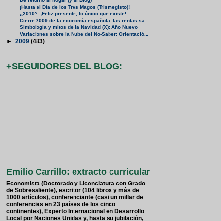
De retorno al hogar (y al Blog)
¡Hasta el Día de los Tres Magos (Trismegisto)!
¿2010?: ¡Feliz presente, lo único que existe!
Cierre 2009 de la economía española: las rentas sa...
Simbología y mitos de la Navidad (X): Año Nuevo
Variaciones sobre la Nube del No-Saber: Orientació...
►
2009
(483)
+SEGUIDORES DEL BLOG:
Emilio Carrillo: extracto curricular
Economista (Doctorado y Licenciatura con Grado
de Sobresaliente), escritor (104 libros y más de
1000 artículos), conferenciante (casi un millar de
conferencias en 23 países de los cinco
continentes), Experto Internacional en Desarrollo
Local por Naciones Unidas y, hasta su jubilación,