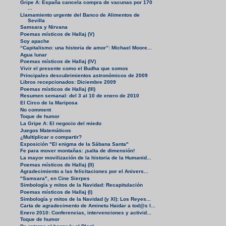
Gripe A: España cancela compra de vacunas por 170
...
Llamamiento urgente del Banco de Alimentos de
Sevilla
Samsara y Nirvana
Poemas místicos de Hallaj (V)
Soy apache
“Capitalismo: una historia de amor”: Michael Moore...
Agua lunar
Poemas místicos de Hallaj (IV)
Vivir el presente como el Budha que somos
Principales descubrimientos astronómicos de 2009
Libros recepcionados: Diciembre 2009
Poemas místicos de Hallaj (III)
Resumen semanal: del 3 al 10 de enero de 2010
El Circo de la Mariposa
No comment
Toque de humor
La Gripe A: El negocio del miedo
Juegos Matemáticos
¿Multiplicar o compartir?
Exposición "El enigma de la Sábana Santa"
Fe para mover montañas: ¡salta de dimensión!
La mayor movilización de la historia de la Humanid...
Poemas místicos de Hallaj (II)
Agradecimiento a las felicitaciones por el Anivers...
"Samsara", en Cine Sierpes
Simbología y mitos de la Navidad: Recapitulación
Poemas místicos de Hallaj (I)
Simbología y mitos de la Navidad (y XI): Los Reyes...
Carta de agradecimento de Aminetu Haidar a tod@s l...
Enero 2010: Conferencias, intervenciones y activid...
Toque de humor