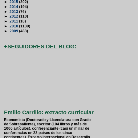
►
2015
(302)
►
2014
(194)
►
2013
(76)
►
2012
(110)
►
2011
(10)
►
2010
(1139)
►
2009
(483)
+SEGUIDORES DEL BLOG:
Emilio Carrillo: extracto curricular
Economista (Doctorado y Licenciatura con Grado
de Sobresaliente), escritor (104 libros y más de
1000 artículos), conferenciante (casi un millar de
conferencias en 23 países de los cinco
continentes), Experto Internacional en Desarrollo