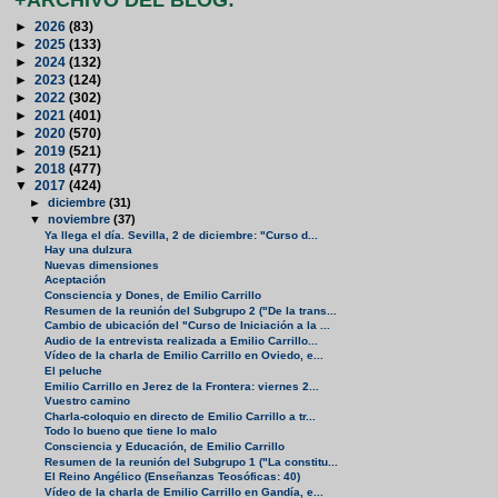
►
2026
(83)
►
2025
(133)
►
2024
(132)
►
2023
(124)
►
2022
(302)
►
2021
(401)
►
2020
(570)
►
2019
(521)
►
2018
(477)
▼
2017
(424)
►
diciembre
(31)
▼
noviembre
(37)
Ya llega el día. Sevilla, 2 de diciembre: "Curso d...
Hay una dulzura
Nuevas dimensiones
Aceptación
Consciencia y Dones, de Emilio Carrillo
Resumen de la reunión del Subgrupo 2 ("De la trans...
Cambio de ubicación del "Curso de Iniciación a la ...
Audio de la entrevista realizada a Emilio Carrillo...
Vídeo de la charla de Emilio Carrillo en Oviedo, e...
El peluche
Emilio Carrillo en Jerez de la Frontera: viernes 2...
Vuestro camino
Charla-coloquio en directo de Emilio Carrillo a tr...
Todo lo bueno que tiene lo malo
Consciencia y Educación, de Emilio Carrillo
Resumen de la reunión del Subgrupo 1 ("La constitu...
El Reino Angélico (Enseñanzas Teosóficas: 40)
Vídeo de la charla de Emilio Carrillo en Gandía, e...