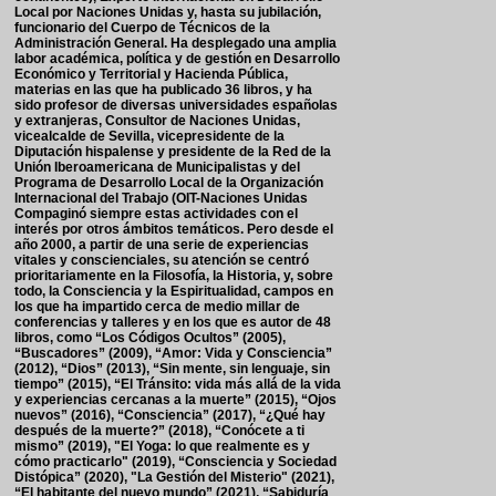
Local por Naciones Unidas y, hasta su jubilación,
funcionario del Cuerpo de Técnicos de la
Administración General. Ha desplegado una amplia
labor académica, política y de gestión en Desarrollo
Económico y Territorial y Hacienda Pública,
materias en las que ha publicado 36 libros, y ha
sido profesor de diversas universidades españolas
y extranjeras, Consultor de Naciones Unidas,
vicealcalde de Sevilla, vicepresidente de la
Diputación hispalense y presidente de la Red de la
Unión Iberoamericana de Municipalistas y del
Programa de Desarrollo Local de la Organización
Internacional del Trabajo (OIT-Naciones Unidas
Compaginó siempre estas actividades con el
interés por otros ámbitos temáticos. Pero desde el
año 2000, a partir de una serie de experiencias
vitales y conscienciales, su atención se centró
prioritariamente en la Filosofía, la Historia, y, sobre
todo, la Consciencia y la Espiritualidad, campos en
los que ha impartido cerca de medio millar de
conferencias y talleres y en los que es autor de 48
libros, como “Los Códigos Ocultos” (2005),
“Buscadores” (2009), “Amor: Vida y Consciencia”
(2012), “Dios” (2013), “Sin mente, sin lenguaje, sin
tiempo” (2015), “El Tránsito: vida más allá de la vida
y experiencias cercanas a la muerte” (2015), “Ojos
nuevos” (2016), “Consciencia” (2017), “¿Qué hay
después de la muerte?” (2018), “Conócete a ti
mismo” (2019), "El Yoga: lo que realmente es y
cómo practicarlo" (2019), “Consciencia y Sociedad
Distópica” (2020), "La Gestión del Misterio" (2021),
“El habitante del nuevo mundo” (2021), “Sabiduría