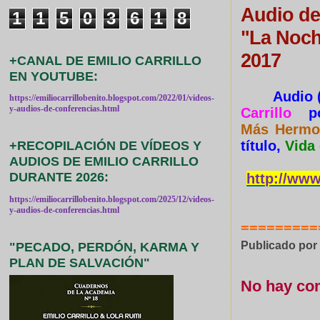
Audio de 
1
1
5
0
3
6
1
8
"La Noch
2017
+CANAL DE EMILIO CARRILLO
EN YOUTUBE:
Audio 
https://emiliocarrillobenito.blogspot.com/2022/01/videos-
y-audios-de-conferencias.html
Carrillo
p
Más
Herm
título,
Vida
+RECOPILACIÓN DE VÍDEOS Y
AUDIOS DE EMILIO CARRILLO
DURANTE 2026:
http://www
https://emiliocarrillobenito.blogspot.com/2025/12/videos-
y-audios-de-conferencias.html
=========
Publicado po
"PECADO, PERDÓN, KARMA Y
PLAN DE SALVACIÓN"
No hay co