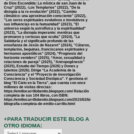
de Dios Escondida: La mística de san Juan de la
Cruz” (2022), ·Los Templarios" (2022), "De la
distopía a la re-evolución" (2022), "Cambio
climático: una aproximación consciente" (2022),
"Los seres espirituales evolutivos e involutivos y
sus influencias en la humanidad" (2023), "El
universo según la astrofísica y la espiritualidad"
(2023), "La distopía imperante: mentiras que
promueve y certezas que oculta" (2024), "La
Sabiduría y el significado profundo de las
enseñanza de Jesús de Nazaret" (2024), "Cátaros,
templarios, beguinas, franciscanos espirituales y
hermanos apostólicos" (2024), “Prognosis del
horizonte venidero" (2025), “Amor, sexualidad y
relaciones de pareja" (2025), "Antropogénesis"
(2025), Estudio del Tiempo (2026) y Dones y
talentos (2026). Dirige “La Academia de la
Consciencia” y el “Proyecto de investigación
Consciencia y Sociedad Distópica”. Y gestiona el
blog "El Cielo en la Tierra", que cuenta con once
millones de visitas directas:
https://emiliocarrillobenito.blogspot.com/ Relación
completa de sus 104 libros, con ISBN:
https://emiliocarrillobenito.blogspot.com/2015/02/bi
bliografia-completa-de-emilio-carrillo.html
+PARA TRADUCIR ESTE BLOG A
OTRO IDIOMA: