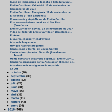
Curso de Iniciación a la Teosofía o Sabiduría Divi...
Emilio Carrillo en Valladolid: 17 de noviembre de ...
Compañeros de viaje
Emilio Carrillo en Fuengirola: 16 de noviembre de ...
El Silencio y Toda Existencia
Consciencia y Aquí-Ahora, de Emilio Carrillo
El autoconocimiento conduce al Ser Real
(Enseñanza...
Emilio Carrillo en Sevilla: 14 de noviembre de 2017
Vídeo del taller de Emilio Carrillo en Barcelona e...
El Amor
El querer, el saber y el atreverse
Al son de lo que toca
Hay que hacerse preguntas
Consciencia y Mente, de Emilio Carrillo
Caminos Inexplorados: Teosofía (Enseñanzas
Teosófi...
Mente humana y desarrollo espiritual: Emilio Carri...
Concierto organizado por la Asociación Hinneni: Se...
Abanderado de una ignorancia repartida
La Luz
►
octubre
(40)
►
septiembre
(30)
►
agosto
(32)
►
julio
(29)
►
junio
(31)
►
mayo
(36)
►
abril
(39)
►
marzo
(41)
►
febrero
(42)
►
enero
(36)
►
2016
(468)