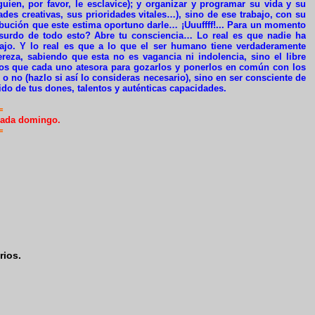
guien, por favor, le esclavice); y organizar y programar su vida y su
des creativas, sus prioridades vitales…), sino de ese trabajo, con su
ribución que este estima oportuno darle… ¡Uuuffff!... Para un momento
bsurdo de todo esto? Abre tu consciencia… Lo real es que nadie ha
jo. Y lo real es que a lo que el ser humano tiene verdaderamente
ereza, sabiendo que esta no es vagancia ni indolencia, sino el libre
entos que cada uno atesora para gozarlos y ponerlos en común con los
o no (hazlo si así lo consideras necesario), sino en ser consciente de
lvido de tus dones, talentos y auténticas capacidades.
=
cada domingo.
=
rios.