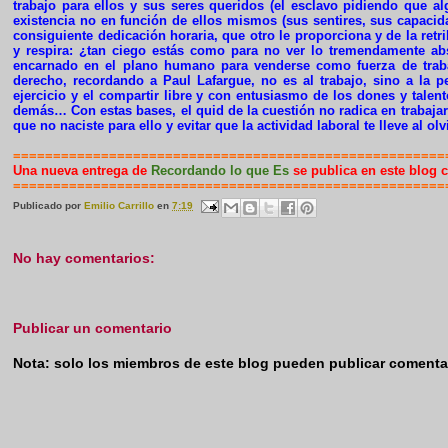
trabajo para ellos y sus seres queridos (el esclavo pidiendo que al
existencia no en función de ellos mismos (sus sentires, sus capacida
consiguiente dedicación horaria, que otro le proporciona y de la ret
y respira: ¿tan ciego estás como para no ver lo tremendamente a
encarnado en el plano humano para venderse como fuerza de traba
derecho, recordando a Paul Lafargue, no es al trabajo, sino a la p
ejercicio y el compartir libre y con entusiasmo de los dones y tal
demás… Con estas bases, el quid de la cuestión no radica en trabajar 
que no naciste para ello y evitar que la actividad laboral te lleve al o
======================================================
Una nueva entrega de
Recordando lo que Es
se publica en este blog 
======================================================
Publicado por
Emilio Carrillo
en
7:19
No hay comentarios:
Publicar un comentario
Nota: solo los miembros de este blog pueden publicar comenta