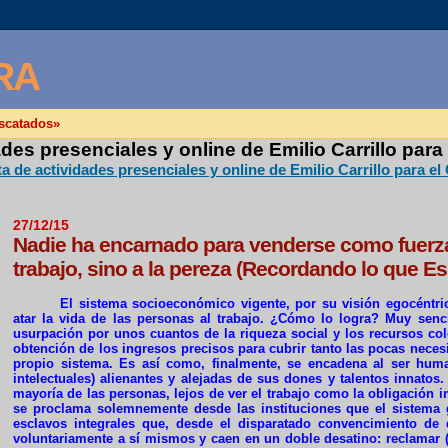
RA
escatados»
des presenciales y online de Emilio Carrillo para
 de actividades presenciales y online de Emilio Carrillo para el
27/12/15
Nadie ha encarnado para venderse como fuerza 
trabajo, sino a la pereza (Recordando lo que Es
El sistema socioeconómico vigente, por su visión egocéntric
atar la vida de las personas al trabajo. ¿Cómo lo logra? Muy senci
usurpación por unos cuantos de la riqueza social y los recursos co
obtención de los ingresos precisos para cubrir tanto las pocas neces
propio sistema. Es así como, finalmente, se encadena al ser human
intelectuales) alienantes y alejadas de sus dones y talentos innatos
mayoría de las personas, lejos de ver el trabajo como la obligació
se proclama solemnemente desde las instituciones que el sistema g
esclavos integrales que, desde el disparatado convencimiento de
voluntariamente a sí mismos y caen en un doble desatino: reclamar (