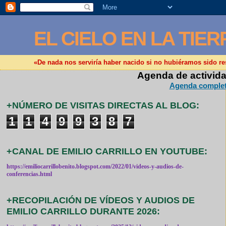
EL CIELO EN LA TIER
«De nada nos serviría haber nacido si no hubiéramos sido r
Agenda de activida
Agenda completa
+NÚMERO DE VISITAS DIRECTAS AL BLOG:
1
1
4
9
9
3
8
7
+CANAL DE EMILIO CARRILLO EN YOUTUBE:
https://emiliocarrillobenito.blogspot.com/2022/01/videos-y-audios-de-
conferencias.html
+RECOPILACIÓN DE VÍDEOS Y AUDIOS DE
EMILIO CARRILLO DURANTE 2026: