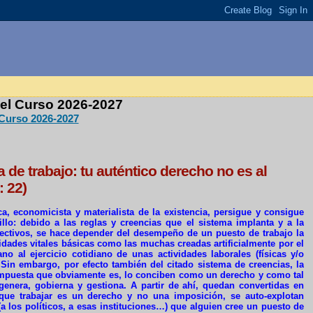
 el Curso 2026-2027
 Curso 2026-2027
de trabajo: tu auténtico derecho no es al
: 22)
a, economicista y materialista de la existencia, persigue y consigue
llo: debido a las reglas y creencias que el sistema implanta y a la
lectivos, se hace depender del desempeño de un puesto de trabajo la
idades vitales básicas como las muchas creadas artificialmente por el
o al ejercicio cotidiano de unas actividades laborales (físicas y/o
. Sin embargo, por efecto también del citado sistema de creencias, la
n impuesta que obviamente es, lo conciben como un derecho y como tal
enera, gobierna y gestiona. A partir de ahí, quedan convertidas en
 que trabajar es un derecho y no una imposición, se auto-explotan
a los políticos, a esas instituciones…) que alguien cree un puesto de