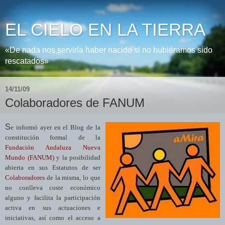
EL CIELO EN LA TIERRA
«De nada nos serviría haber nacido si no hubiéramos sido
rescatados»
14/11/09
Colaboradores de FANUM
S
e informó ayer en el Blog de la
constitución formal de
la
Fundación Andaluza
Nueva
Mundo (FANUM)
y la posibilidad
abierta en sus Estatutos de ser
Colaboradores
de la misma, lo que
no conlleva coste económico
alguno y facilita la participación
activa en sus actuaciones e
iniciativas, así como el acceso a