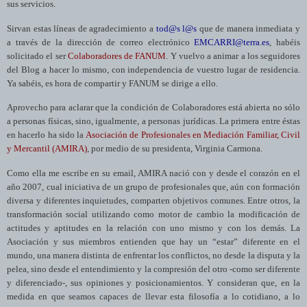
sus servicios.
Sirvan estas líneas de agradecimiento a
tod@s
l@s
que de manera inmediata y
a través de la dirección de correo electrónico
EMCARRI@terra.es
, habéis
solicitado el ser
Colaboradores de FANUM
. Y vuelvo a animar a los seguidores
del Blog a hacer lo mismo, con independencia de vuestro lugar de residencia.
Ya sabéis, es hora de compartir y FANUM se dirige a ello.
Aprovecho para aclarar que la condición de Colaboradores está abierta no sólo
a personas físicas, sino, igualmente, a personas jurídicas. La primera entre éstas
en hacerlo ha sido
la
Asociación
de Profesionales en Mediación Familiar, Civil
y Mercantil (AMIRA)
, por medio de su presidenta, Virginia Carmona.
Como ella me escribe en su email, AMIRA nació con y desde el corazón en el
año 2007, cual iniciativa de un grupo de profesionales que, aún con formación
diversa y diferentes inquietudes, comparten objetivos comunes. Entre otros, la
transformación social utilizando como motor de cambio la modificación de
actitudes y aptitudes en la relación con uno mismo y con los demás.
La
Asociación
y sus miembros entienden que hay un “estar” diferente en el
mundo, una manera distinta de enfrentar los conflictos, no desde la disputa y la
pelea, sino desde el entendimiento y la compresión del otro -como ser diferente
y diferenciado-, sus opiniones y posicionamientos. Y consideran que, en la
medida en que seamos capaces de llevar esta filosofía a lo cotidiano, a lo